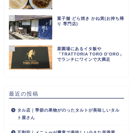
9
菓子舗 どら焼き かね寅(お持ち帰
り 専門店)
10
菜園場にあるイタ飯や
「TRATTORIA TORO D’ORO」
でランチにワインで大満足
最近の投稿
タル店｜季節の果物がのったタルトが美味しいタル
ト屋さん
五割安｜メニューが豊富で美味しい小さな居酒屋