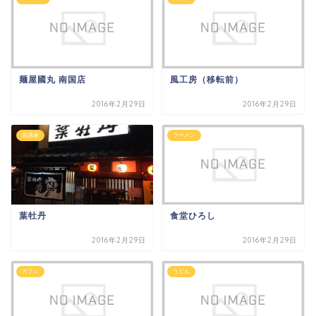
麺屋國丸 南国店
風工房（移転前）
2016年2月29日
2016年2月29日
居酒屋
ラーメン
葉牡丹
食堂ひろし
2016年2月29日
2016年2月29日
カフェ
うどん