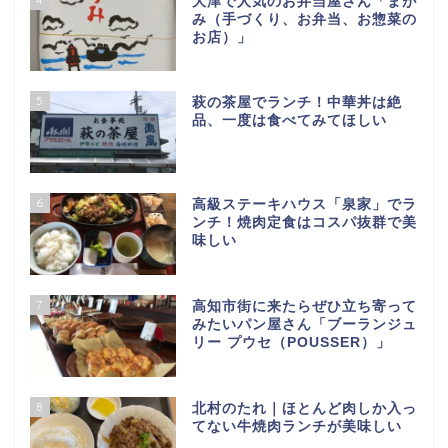
大津で人気のお弁当屋さん「まが
み（手づくり、お弁当、お惣菜の
お店）」
5
萩の茶屋でランチ！中華丼は絶
品、一度は食べてみてほしい
6
高級ステーキハウス「泉家」でラ
ンチ！焼肉定食はコスパ抜群で美
味しい
7
高知市街に来たらぜひ立ち寄って
みたいパン屋さん「ブーランジュ
リー プウセ（POUSSER）」
8
北村のたれ｜ほとんど肉しか入っ
てない牛焼肉ランチが美味しい