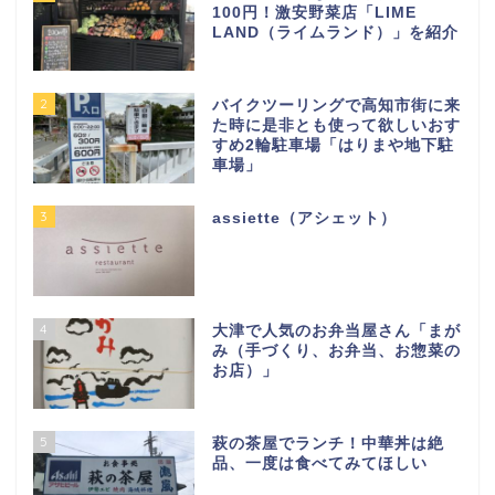
100円！激安野菜店「LIME
LAND（ライムランド）」を紹介
2
バイクツーリングで高知市街に来
た時に是非とも使って欲しいおす
すめ2輪駐車場「はりまや地下駐
車場」
3
assiette（アシェット）
4
大津で人気のお弁当屋さん「まが
み（手づくり、お弁当、お惣菜の
お店）」
5
萩の茶屋でランチ！中華丼は絶
品、一度は食べてみてほしい