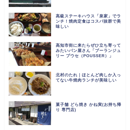
6
高級ステーキハウス「泉家」でラ
ンチ！焼肉定食はコスパ抜群で美
味しい
7
高知市街に来たらぜひ立ち寄って
みたいパン屋さん「ブーランジュ
リー プウセ（POUSSER）」
8
北村のたれ｜ほとんど肉しか入っ
てない牛焼肉ランチが美味しい
9
菓子舗 どら焼き かね寅(お持ち帰
り 専門店)