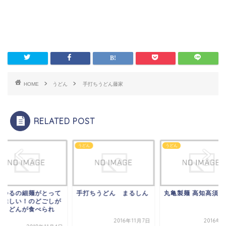
HOME
うどん
手打ちうどん藤家
RELATED POST
うどん
うどん
うどん
がとって
手打ちうどん まるしん
丸亀製麺 高知高須店
つる
どごしが
も美
べられ
いい
る...
2016年11月7日
2016年3月1日