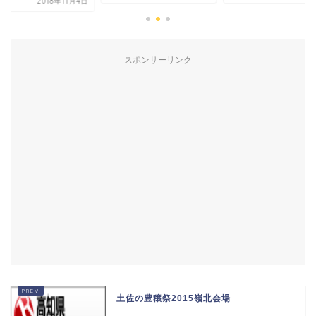
8年11月4日
スポンサーリンク
土佐の豊穣祭2015嶺北会場