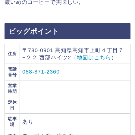
濃いめのコーヒーで美味しい。
ビッグポイント
〒780-0901 高知県高知市上町４丁目７
住所
−２２ 西部ハイツ2（
地図はこちら
）
電話
088-871-2360
番号
営業
時間
定休
日
駐車
あり
場