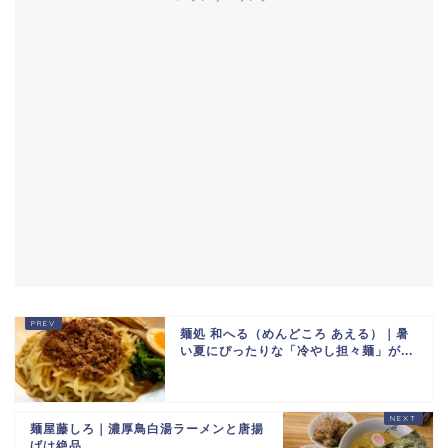
麺処 和へる（めんどころ あえる）｜暑
い夏にぴったりな「冷やし担々麺」が...
麺屋藤しろ｜濃厚鳥白湯ラーメンと唐揚
げは絶品