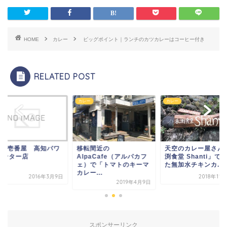
HOME
カレー
ビッグポイント｜ランチのカツカレーはコーヒー付き
RELATED POST
ー
カレー
カレー
oCo壱番屋 高知パワ
移転間近の
天空のカレー屋さん
センター店
AlpaCafe（アルパカフ
渕食堂 Shanti」で
ェ）で「トマトのキーマ
た無加水チキンカ...
カレー...
2016年3月9日
2018年11
2019年4月9日
スポンサーリンク