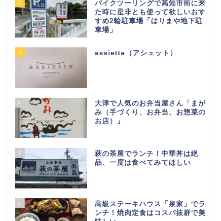
2
バイクツーリングで高知市街に来
た時に是非とも使って欲しいおす
すめ2輪駐車場「はりまや地下駐
車場」
3
assiette（アシェット）
4
大津で人気のお弁当屋さん「まが
み（手づくり、お弁当、お惣菜の
お店）」
5
萩の茶屋でランチ！中華丼は絶
品、一度は食べてみてほしい
6
高級ステーキハウス「泉家」でラ
ンチ！焼肉定食はコスパ抜群で美