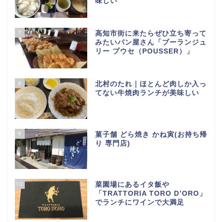
味しい
7
高知市街に来たらぜひ立ち寄って
みたいパン屋さん「ブーランジュ
リー プウセ（POUSSER）」
8
北村のたれ｜ほとんど肉しか入っ
てない牛焼肉ランチが美味しい
9
菓子舗 どら焼き かね寅(お持ち帰
り 専門店)
10
菜園場にあるイタ飯や
「TRATTORIA TORO D’ORO」
でランチにワインで大満足