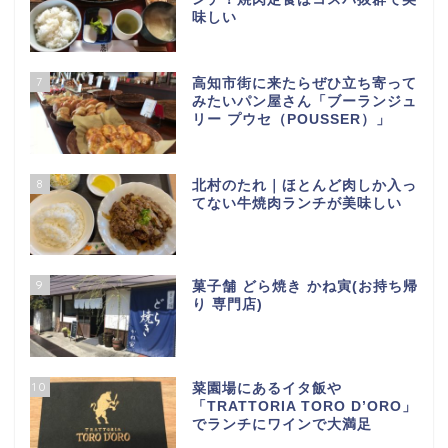
味しい
7
高知市街に来たらぜひ立ち寄って
みたいパン屋さん「ブーランジュ
リー プウセ（POUSSER）」
8
北村のたれ｜ほとんど肉しか入っ
てない牛焼肉ランチが美味しい
9
菓子舗 どら焼き かね寅(お持ち帰
り 専門店)
10
菜園場にあるイタ飯や
「TRATTORIA TORO D’ORO」
でランチにワインで大満足