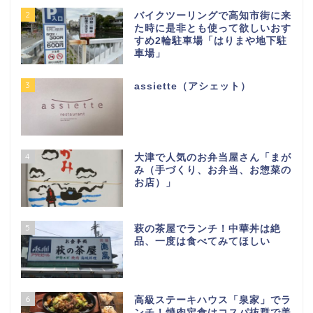
2
バイクツーリングで高知市街に来
た時に是非とも使って欲しいおす
すめ2輪駐車場「はりまや地下駐
車場」
3
assiette（アシェット）
4
大津で人気のお弁当屋さん「まが
み（手づくり、お弁当、お惣菜の
お店）」
5
萩の茶屋でランチ！中華丼は絶
品、一度は食べてみてほしい
6
高級ステーキハウス「泉家」でラ
ンチ！焼肉定食はコスパ抜群で美