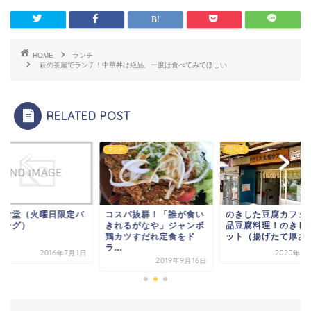
HOME
ランチ
萩の茶屋でランチ！中華丼は絶品、一度は食べてみてほしい
RELATED POST
チ
ランチ
ランチ
スパ抜群！「誰が食い
のきした豆腐カフェ ｜絶
団地食堂（火曜日限
れるがなや」ジャンボ
品豆腐料理！のきしたセ
イキング）
カツすだれ定食をド
ット（揚げたて厚あげ...
.
2020年6月17日
2016年
2019年9月16日