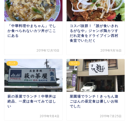
「中華料理やまちゃん」でし
コスパ抜群！「誰が食いきれ
か食べられないカツ丼がここ
るがなや」ジャンボ鶏カツす
にある
だれ定食をドライブイン西村
食堂でいただく
2019年12月10日
2019年9月16日
ランチ
ランチ
萩の茶屋でランチ！中華丼は
菜園場でランチ！きっちん遊
絶品、一度は食べてみてほし
ごはんの昼定食は優しいお味
い
でした
2019年9月4日
2019年7月25日