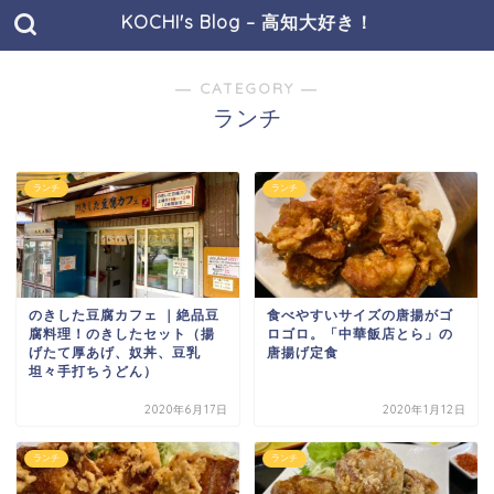
KOCHI's Blog – 高知大好き！
― CATEGORY ―
ランチ
ランチ
ランチ
のきした豆腐カフェ ｜絶品豆
食べやすいサイズの唐揚がゴ
腐料理！のきしたセット（揚
ロゴロ。「中華飯店とら」の
げたて厚あげ、奴丼、豆乳
唐揚げ定食
坦々手打ちうどん）
2020年6月17日
2020年1月12日
ランチ
ランチ