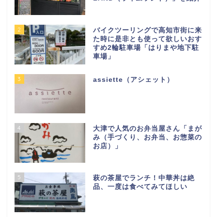
2
バイクツーリングで高知市街に来
た時に是非とも使って欲しいおす
すめ2輪駐車場「はりまや地下駐
車場」
3
assiette（アシェット）
4
大津で人気のお弁当屋さん「まが
み（手づくり、お弁当、お惣菜の
お店）」
5
萩の茶屋でランチ！中華丼は絶
品、一度は食べてみてほしい