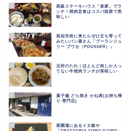
6
高級ステーキハウス「泉家」でラ
ンチ！焼肉定食はコスパ抜群で美
味しい
7
高知市街に来たらぜひ立ち寄って
みたいパン屋さん「ブーランジュ
リー プウセ（POUSSER）」
8
北村のたれ｜ほとんど肉しか入っ
てない牛焼肉ランチが美味しい
9
菓子舗 どら焼き かね寅(お持ち帰
り 専門店)
10
菜園場にあるイタ飯や
「TRATTORIA TORO D’ORO」