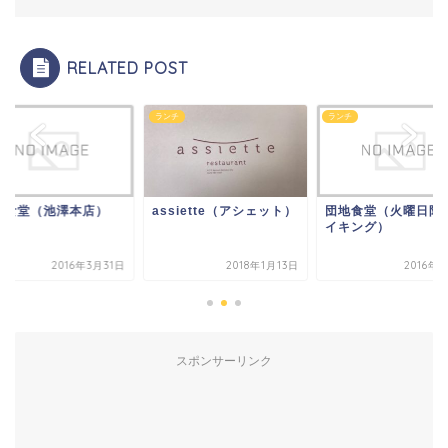
RELATED POST
ランチ
ランチ
澤本店）
assiette（アシェット）
団地食堂（火曜日限定バ
イキング）
016年3月31日
2018年1月13日
2016年7月1日
スポンサーリンク