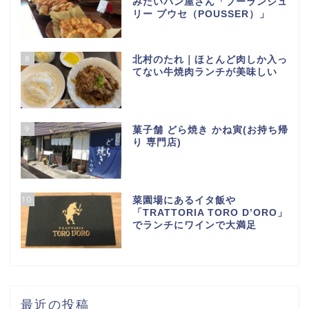
みたいパン屋さん「ブーランジュ
リー プウセ（POUSSER）」
8
北村のたれ｜ほとんど肉しか入っ
てない牛焼肉ランチが美味しい
9
菓子舗 どら焼き かね寅(お持ち帰
り 専門店)
10
菜園場にあるイタ飯や
「TRATTORIA TORO D’ORO」
でランチにワインで大満足
最近の投稿