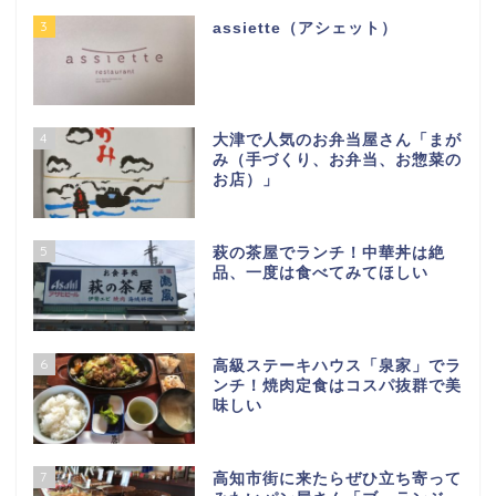
3
assiette（アシェット）
4
大津で人気のお弁当屋さん「まが
み（手づくり、お弁当、お惣菜の
お店）」
5
萩の茶屋でランチ！中華丼は絶
品、一度は食べてみてほしい
6
高級ステーキハウス「泉家」でラ
ンチ！焼肉定食はコスパ抜群で美
味しい
7
高知市街に来たらぜひ立ち寄って