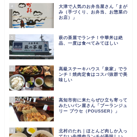
4
大津で人気のお弁当屋さん「まが
み（手づくり、お弁当、お惣菜の
お店）」
5
萩の茶屋でランチ！中華丼は絶
品、一度は食べてみてほしい
6
高級ステーキハウス「泉家」でラ
ンチ！焼肉定食はコスパ抜群で美
味しい
7
高知市街に来たらぜひ立ち寄って
みたいパン屋さん「ブーランジュ
リー プウセ（POUSSER）」
8
北村のたれ｜ほとんど肉しか入っ
てない牛焼肉ランチが美味しい