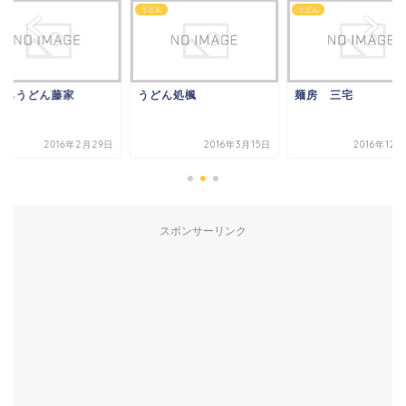
ん
うどん
うどん
打ちうどん藤家
うどん処楓
麺房 三宅
2016年2月29日
2016年3月15日
2016年12
スポンサーリンク