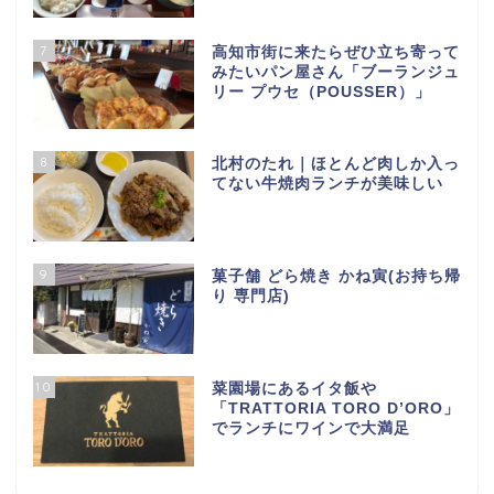
7
高知市街に来たらぜひ立ち寄って
みたいパン屋さん「ブーランジュ
リー プウセ（POUSSER）」
8
北村のたれ｜ほとんど肉しか入っ
てない牛焼肉ランチが美味しい
9
菓子舗 どら焼き かね寅(お持ち帰
り 専門店)
10
菜園場にあるイタ飯や
「TRATTORIA TORO D’ORO」
でランチにワインで大満足