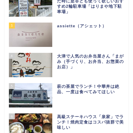
た時に是非とも使って欲しいおす
すめ2輪駐車場「はりまや地下駐
車場」
3
assiette（アシェット）
4
大津で人気のお弁当屋さん「まが
み（手づくり、お弁当、お惣菜の
お店）」
5
萩の茶屋でランチ！中華丼は絶
品、一度は食べてみてほしい
6
高級ステーキハウス「泉家」でラ
ンチ！焼肉定食はコスパ抜群で美
味しい