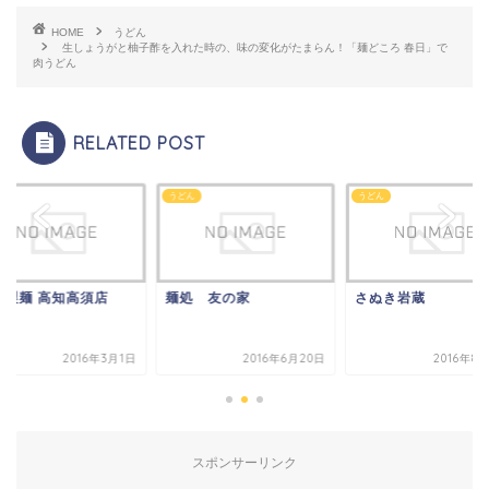
HOME
うどん
生しょうがと柚子酢を入れた時の、味の変化がたまらん！「麺どころ 春日」で
肉うどん
RELATED POST
ん
うどん
うどん
亀製麺 高知高須店
麺処 友の家
さぬき岩蔵
2016年3月1日
2016年6月20日
2016年8
スポンサーリンク