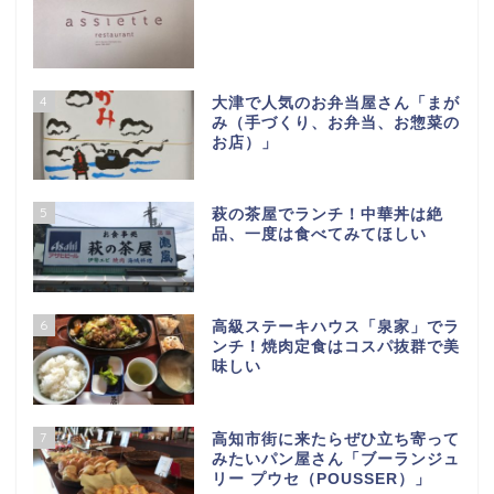
4
大津で人気のお弁当屋さん「まが
み（手づくり、お弁当、お惣菜の
お店）」
5
萩の茶屋でランチ！中華丼は絶
品、一度は食べてみてほしい
6
高級ステーキハウス「泉家」でラ
ンチ！焼肉定食はコスパ抜群で美
味しい
7
高知市街に来たらぜひ立ち寄って
みたいパン屋さん「ブーランジュ
リー プウセ（POUSSER）」