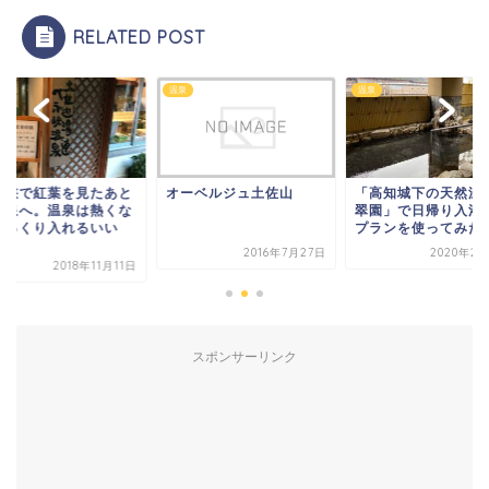
RELATED POST
温泉
温泉
ふ峡で紅葉を見たあと
オーベルジュ土佐山
「高知城下の天然温泉
温泉へ。温泉は熱くな
翠園」で日帰り入浴
ゆっくり入れるいい
プランを使ってみたの.
.
2016年7月27日
2020年2月
2018年11月11日
スポンサーリンク