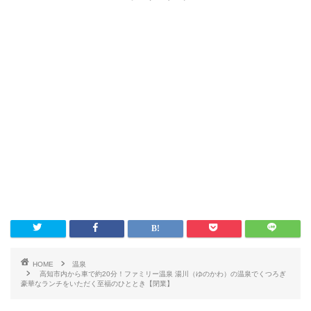
HOME
温泉
高知市内から車で約20分！ファミリー温泉 湯川（ゆのかわ）の温泉でくつろぎ
豪華なランチをいただく至福のひととき【閉業】