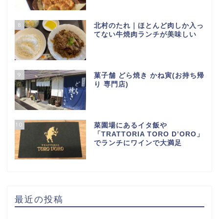
8
北村のたれ｜ほとんど肉しか入っ
てない牛焼肉ランチが美味しい
9
菓子舗 どら焼き かね寅(お持ち帰
り 専門店)
10
菜園場にあるイタ飯や
「TRATTORIA TORO D’ORO」
でランチにワインで大満足
最近の投稿