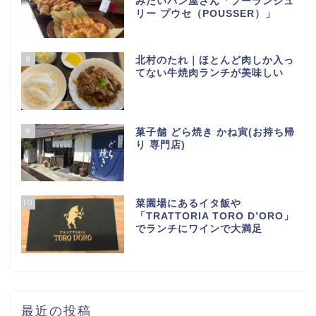
みたいパン屋さん「ブーランジュ
リー プウセ（POUSSER）」
8
北村のたれ｜ほとんど肉しか入っ
てない牛焼肉ランチが美味しい
9
菓子舗 どら焼き かね寅(お持ち帰
り 専門店)
10
菜園場にあるイタ飯や
「TRATTORIA TORO D’ORO」
でランチにワインで大満足
最近の投稿