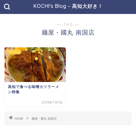
KOCHI's Blog – 高知大好き！
― TAG ―
麺屋・國丸 南国店
ラーメン
高知で食べる味噌カツラーメ
ン特集
2020年7月1日
HOME
麺屋・國丸 南国店