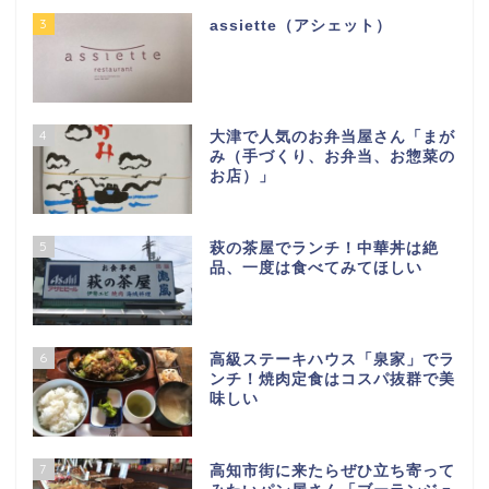
3
assiette（アシェット）
4
大津で人気のお弁当屋さん「まが
み（手づくり、お弁当、お惣菜の
お店）」
5
萩の茶屋でランチ！中華丼は絶
品、一度は食べてみてほしい
6
高級ステーキハウス「泉家」でラ
ンチ！焼肉定食はコスパ抜群で美
味しい
7
高知市街に来たらぜひ立ち寄って