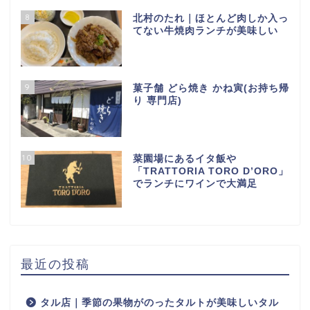
8
北村のたれ｜ほとんど肉しか入っ
てない牛焼肉ランチが美味しい
9
菓子舗 どら焼き かね寅(お持ち帰
り 専門店)
10
菜園場にあるイタ飯や
「TRATTORIA TORO D’ORO」
でランチにワインで大満足
最近の投稿
タル店｜季節の果物がのったタルトが美味しいタル