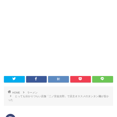
HOME
ラーメン
とっても分かりづらい店舗「二ノ宮金次郎」で店主オススメのタンタン麺が旨か
った