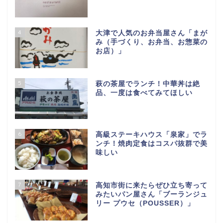
4
大津で人気のお弁当屋さん「まが
み（手づくり、お弁当、お惣菜の
お店）」
5
萩の茶屋でランチ！中華丼は絶
品、一度は食べてみてほしい
6
高級ステーキハウス「泉家」でラ
ンチ！焼肉定食はコスパ抜群で美
味しい
7
高知市街に来たらぜひ立ち寄って
みたいパン屋さん「ブーランジュ
リー プウセ（POUSSER）」