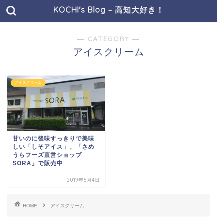
KOCHI's Blog – 高知大好き！
― CATEGORY ―
アイスクリーム
アイスクリーム
甘いのに後味すっきりで美味
しい「しそアイス」。「さめ
うらフーズ直営ショップ
SORA」で販売中
2019年6月4日
HOME
アイスクリーム