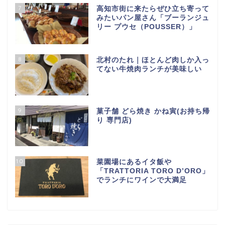
7
高知市街に来たらぜひ立ち寄って
みたいパン屋さん「ブーランジュ
リー プウセ（POUSSER）」
8
北村のたれ｜ほとんど肉しか入っ
てない牛焼肉ランチが美味しい
9
菓子舗 どら焼き かね寅(お持ち帰
り 専門店)
10
菜園場にあるイタ飯や
「TRATTORIA TORO D’ORO」
でランチにワインで大満足