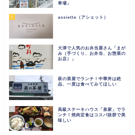
車場」
3
assiette（アシェット）
4
大津で人気のお弁当屋さん「まが
み（手づくり、お弁当、お惣菜の
お店）」
5
萩の茶屋でランチ！中華丼は絶
品、一度は食べてみてほしい
6
高級ステーキハウス「泉家」でラ
ンチ！焼肉定食はコスパ抜群で美
味しい