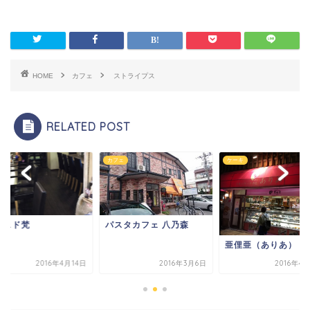
HOME
カフェ
ストライプス
RELATED POST
ェ
カフェ
ケーキ
フェド梵
パスタカフェ 八乃森
亜俚亜（ありあ）
2016年4月14日
2016年3月6日
2016年4