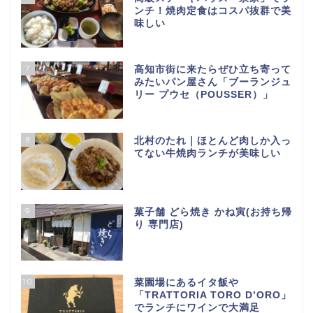
ンチ！焼肉定食はコスパ抜群で美
味しい
7
高知市街に来たらぜひ立ち寄って
みたいパン屋さん「ブーランジュ
リー プウセ（POUSSER）」
8
北村のたれ｜ほとんど肉しか入っ
てない牛焼肉ランチが美味しい
9
菓子舗 どら焼き かね寅(お持ち帰
り 専門店)
10
菜園場にあるイタ飯や
「TRATTORIA TORO D’ORO」
でランチにワインで大満足