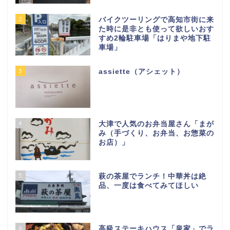
2
バイクツーリングで高知市街に来
た時に是非とも使って欲しいおす
すめ2輪駐車場「はりまや地下駐
車場」
3
assiette（アシェット）
4
大津で人気のお弁当屋さん「まが
み（手づくり、お弁当、お惣菜の
お店）」
5
萩の茶屋でランチ！中華丼は絶
品、一度は食べてみてほしい
6
高級ステーキハウス「泉家」でラ