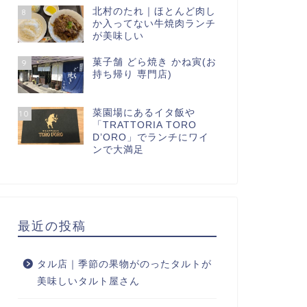
北村のたれ｜ほとんど肉し
8
か入ってない牛焼肉ランチ
が美味しい
菓子舗 どら焼き かね寅(お
9
持ち帰り 専門店)
菜園場にあるイタ飯や
10
「TRATTORIA TORO
D’ORO」でランチにワイ
ンで大満足
最近の投稿
タル店｜季節の果物がのったタルトが
美味しいタルト屋さん