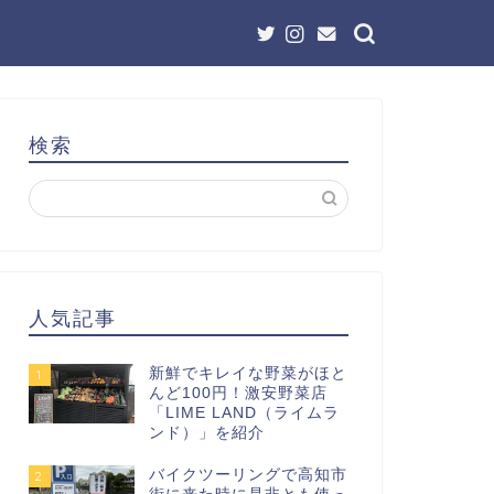
検索
人気記事
新鮮でキレイな野菜がほと
1
んど100円！激安野菜店
「LIME LAND（ライムラ
ンド）」を紹介
バイクツーリングで高知市
2