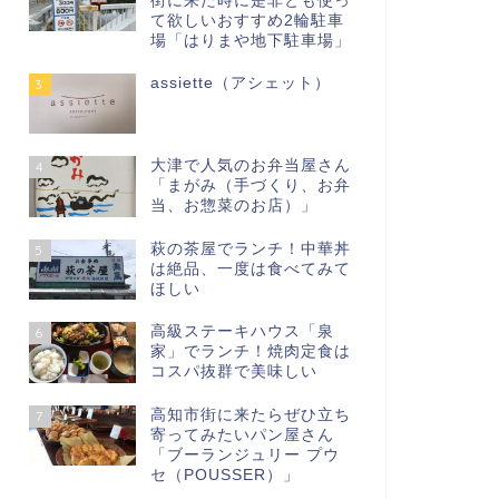
街に来た時に是非とも使っ
て欲しいおすすめ2輪駐車
場「はりまや地下駐車場」
assiette（アシェット）
3
大津で人気のお弁当屋さん
4
「まがみ（手づくり、お弁
当、お惣菜のお店）」
萩の茶屋でランチ！中華丼
5
は絶品、一度は食べてみて
ほしい
高級ステーキハウス「泉
6
家」でランチ！焼肉定食は
コスパ抜群で美味しい
高知市街に来たらぜひ立ち
7
寄ってみたいパン屋さん
「ブーランジュリー プウ
セ（POUSSER）」